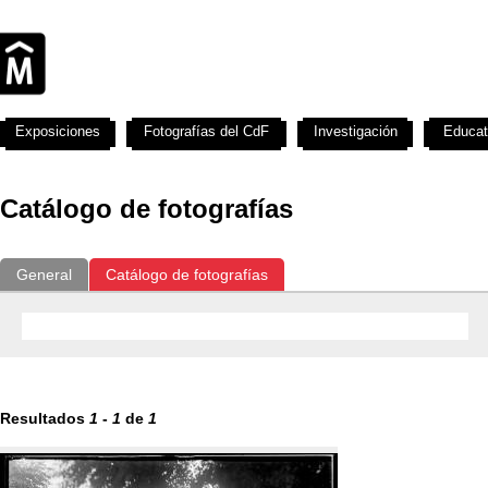
Exposiciones
Fotografías del CdF
Investigación
Educat
Catálogo de fotografías
General
Catálogo de fotografías
Resultados
1
-
1
de
1