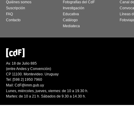
Quiénes somos
Fotografías del CdF
Canal d
Suscripción
Investigación
Convoca
FAQ
Educativa
Líneas d
Contacto
Catálogo
Fotoviaj
Mediateca
Av. 18 de Julio 885
(entre Andes y Convención)
CP 11100. Montevideo. Uruguay
Tel: [598 2] 1950 7960
Mail:
CdF@imm.gub.uy
Lunes, miércoles, jueves, viernes: de 10 a 19.30 h.
Martes: de 10 a 21 h. Sábados de 9.30 a 14.30 h.