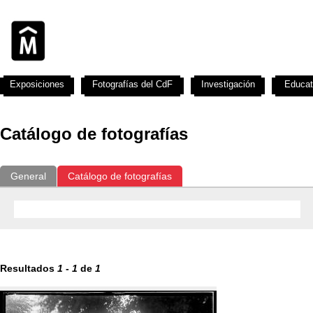
Exposiciones
Fotografías del CdF
Investigación
Educat
Catálogo de fotografías
General
Catálogo de fotografías
Resultados
1
-
1
de
1