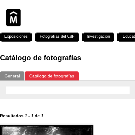
Exposiciones
Fotografías del CdF
Investigación
Educat
Catálogo de fotografías
General
Catálogo de fotografías
Resultados
1
-
1
de
1