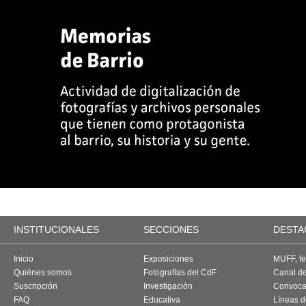
INSTITUCIONALES
SECCIONES
DESTA
Inicio
Exposiciones
MUFF, fes
Quiénes somos
Fotografías del CdF
Canal d
Suscripción
Investigación
Convoca
FAQ
Educativa
Líneas d