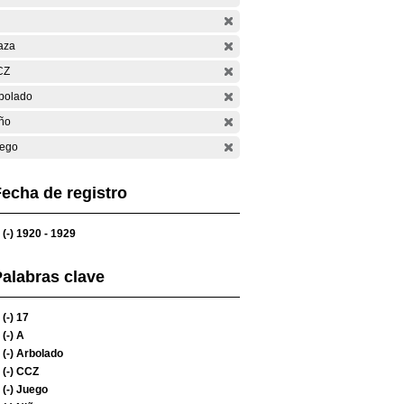
aza
CZ
bolado
ño
ego
echa de registro
(-)
1920 - 1929
alabras clave
(-)
17
(-)
A
(-)
Arbolado
(-)
CCZ
(-)
Juego