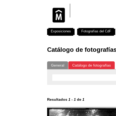
Exposiciones
Fotografías del CdF
Catálogo de fotografía
General
Catálogo de fotografías
Resultados
1
-
1
de
1