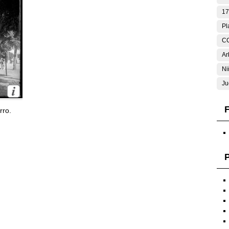
17
Pl
C
Ar
Ni
Ju
F
rro.
P