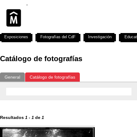
Exposiciones
Fotografías del CdF
Investigación
Educat
Catálogo de fotografías
General
Catálogo de fotografías
Resultados
1
-
1
de
1