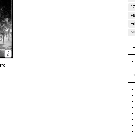
17
Pl
Ar
Ni
F
rro.
P