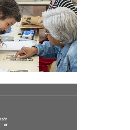
Razón
e CdF