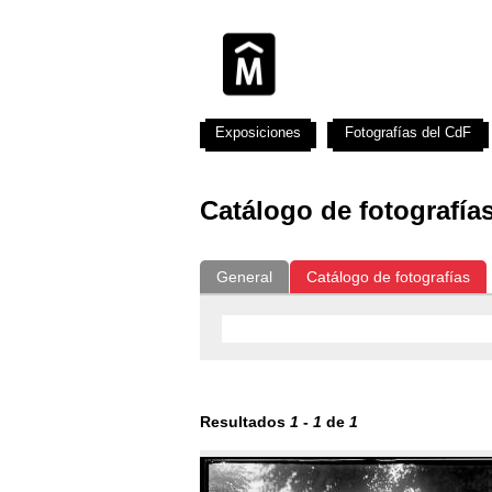
Exposiciones
Fotografías del CdF
Catálogo de fotografía
General
Catálogo de fotografías
Resultados
1
-
1
de
1