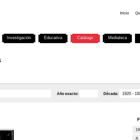
Inicio
Qu
Investigación
Educativa
Catálogo
Mediateca
s
Año exacto:
Década:
F
19
A