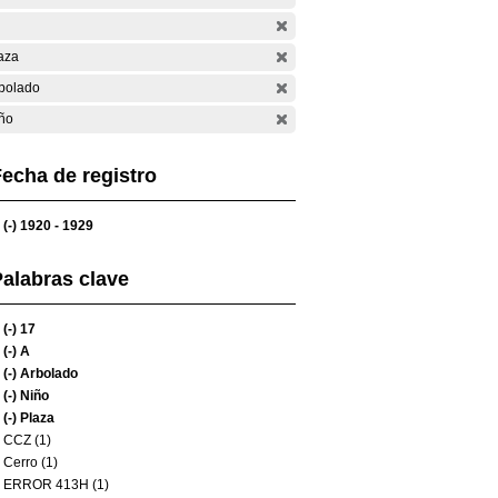
aza
bolado
ño
echa de registro
(-)
1920 - 1929
alabras clave
(-)
17
(-)
A
(-)
Arbolado
(-)
Niño
(-)
Plaza
CCZ (1)
Cerro (1)
ERROR 413H (1)