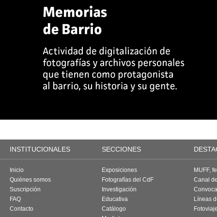
INSTITUCIONALES
SECCIONES
DESTA
Inicio
Exposiciones
MUFF, fes
Quiénes somos
Fotografías del CdF
Canal d
Suscripción
Investigación
Convoca
FAQ
Educativa
Líneas d
Contacto
Catálogo
Fotoviaj