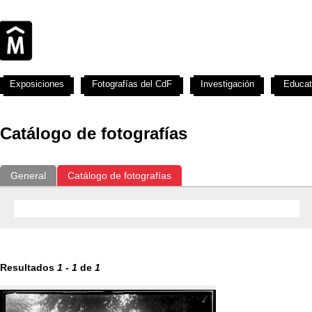
Exposiciones
Fotografías del CdF
Investigación
Educat
Catálogo de fotografías
General
Catálogo de fotografías
Resultados
1
-
1
de
1