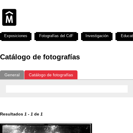
Exposiciones
Fotografías del CdF
Investigación
Educat
Catálogo de fotografías
General
Catálogo de fotografías
Resultados
1
-
1
de
1