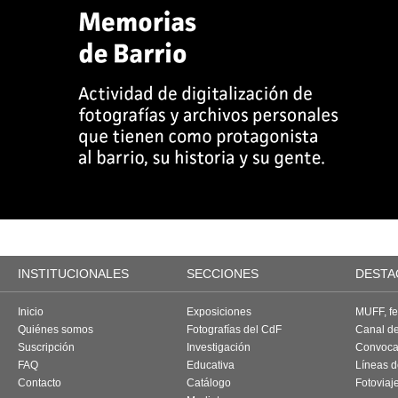
INSTITUCIONALES
SECCIONES
DESTA
Inicio
Exposiciones
MUFF, fes
Quiénes somos
Fotografías del CdF
Canal d
Suscripción
Investigación
Convoca
FAQ
Educativa
Líneas d
Contacto
Catálogo
Fotoviaj