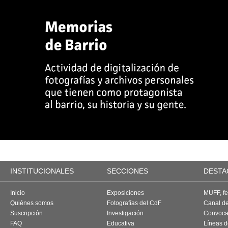
INSTITUCIONALES
SECCIONES
DESTA
Inicio
Exposiciones
MUFF, fes
Quiénes somos
Fotografías del CdF
Canal d
Suscripción
Investigación
Convoca
FAQ
Educativa
Líneas d