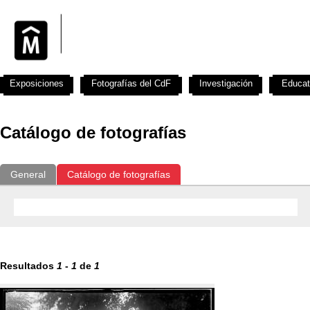
Exposiciones
Fotografías del CdF
Investigación
Educat
Catálogo de fotografías
General
Catálogo de fotografías
Resultados
1
-
1
de
1