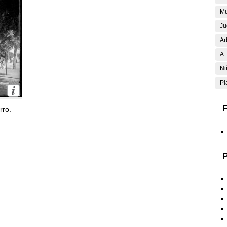
Mu
Ju
Ar
A
Ni
Pl
F
rro.
P