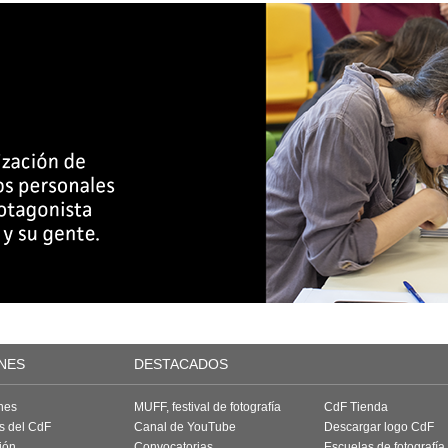
NES
DESTACADOS
nes
MUFF, festival de fotografía
CdF Tienda
as del CdF
Canal de YouTube
Descargar logo CdF
ión
Convocatorias
Escuelas de fotografía