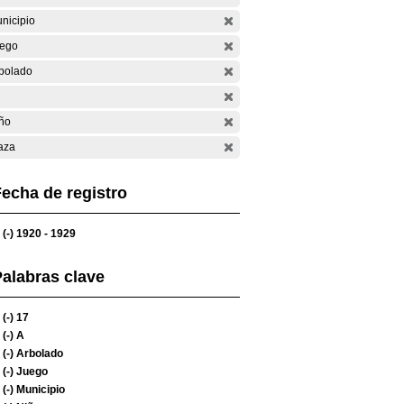
nicipio
ego
bolado
ño
aza
echa de registro
(-)
1920 - 1929
alabras clave
(-)
17
(-)
A
(-)
Arbolado
(-)
Juego
(-)
Municipio