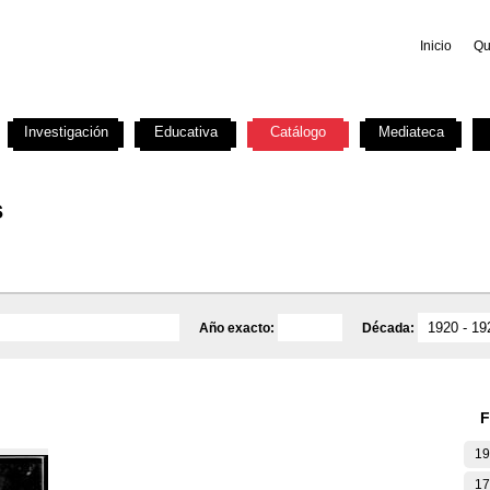
Inicio
Qu
Investigación
Educativa
Catálogo
Mediateca
s
Año exacto:
Década:
F
19
17