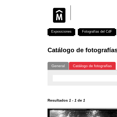
Exposiciones
Fotografías del CdF
Catálogo de fotografía
General
Catálogo de fotografías
Resultados
1
-
1
de
1