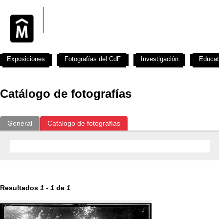
Exposiciones
Fotografías del CdF
Investigación
Educat
Catálogo de fotografías
General
Catálogo de fotografías
Resultados
1
-
1
de
1