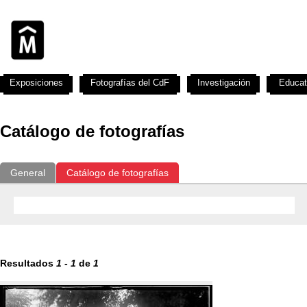
Exposiciones
Fotografías del CdF
Investigación
Educat
Catálogo de fotografías
General
Catálogo de fotografías
Resultados
1
-
1
de
1