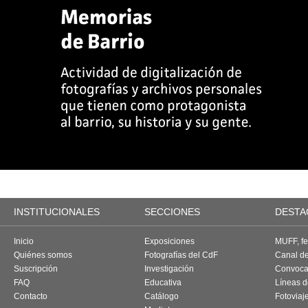
INSTITUCIONALES
SECCIONES
DESTA
Inicio
Exposiciones
MUFF, fes
Quiénes somos
Fotografías del CdF
Canal d
Suscripción
Investigación
Convoca
FAQ
Educativa
Líneas d
Contacto
Catálogo
Fotoviaj