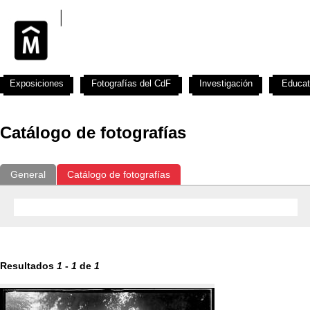
Exposiciones
Fotografías del CdF
Investigación
Educat
Catálogo de fotografías
General
Catálogo de fotografías
Resultados
1
-
1
de
1