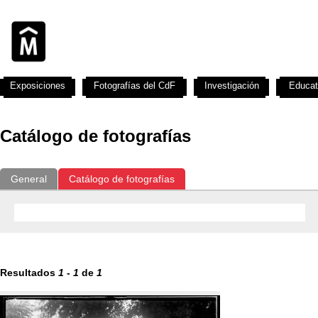
Exposiciones
Fotografías del CdF
Investigación
Educat
Catálogo de fotografías
General
Catálogo de fotografías
Resultados
1
-
1
de
1