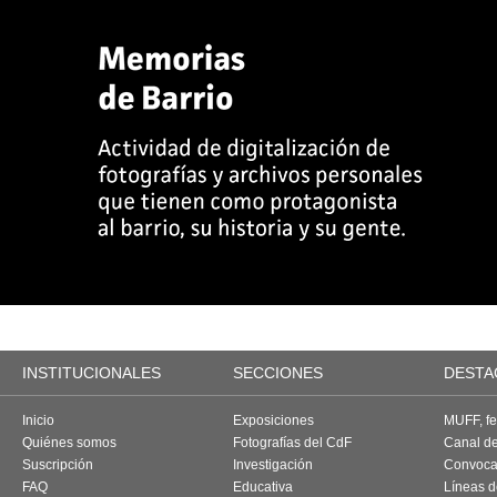
INSTITUCIONALES
SECCIONES
DESTA
Inicio
Exposiciones
MUFF, fes
Quiénes somos
Fotografías del CdF
Canal d
Suscripción
Investigación
Convoca
FAQ
Educativa
Líneas d