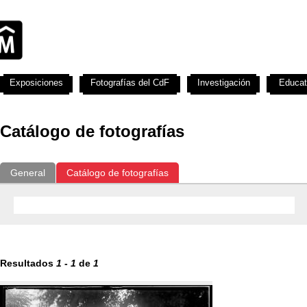
Exposiciones
Fotografías del CdF
Investigación
Educat
Catálogo de fotografías
General
Catálogo de fotografías
Resultados
1
-
1
de
1