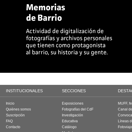
INSTITUCIONALES
SECCIONES
DESTA
Inicio
Exposiciones
MUFF, fes
Quiénes somos
Fotografías del CdF
Canal d
Suscripción
Investigación
Convoca
FAQ
Educativa
Líneas d
Contacto
Catálogo
Fotoviaj