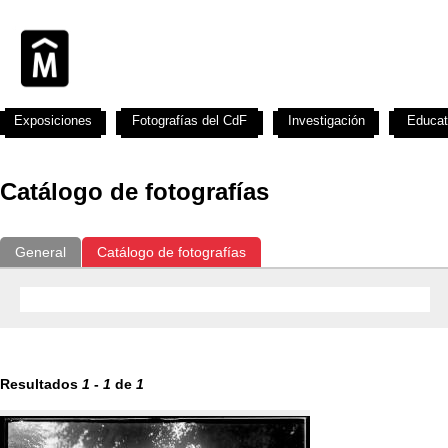
Exposiciones
Fotografías del CdF
Investigación
Educat
Catálogo de fotografías
General
Catálogo de fotografías
Resultados
1
-
1
de
1