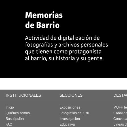
INSTITUCIONALES
SECCIONES
DESTA
Inicio
Exposiciones
MUFF, fes
Quiénes somos
Fotografías del CdF
Canal d
Suscripción
Investigación
Convoca
FAQ
Educativa
Líneas d