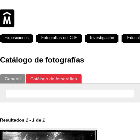
Exposiciones
Fotografías del CdF
Investigación
Educat
Catálogo de fotografías
General
Catálogo de fotografías
Resultados
1
-
1
de
1