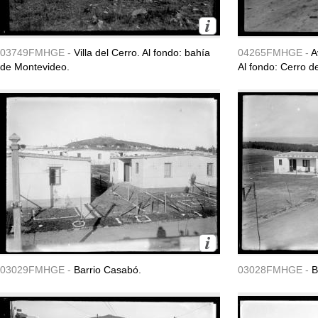
03749FMHGE -
Villa del Cerro. Al fondo: bahía
04265FMHGE -
A
de Montevideo.
Al fondo: Cerro d
03029FMHGE -
Barrio Casabó.
03028FMHGE -
B