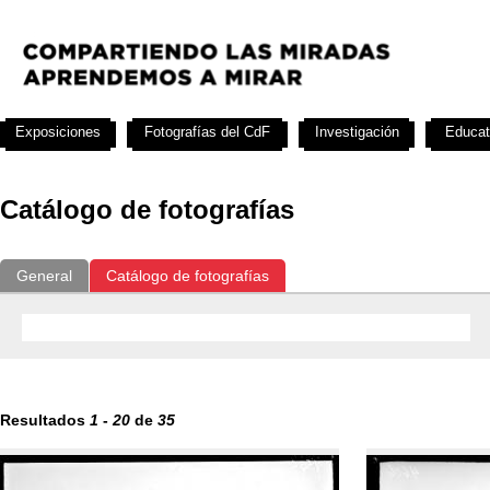
Exposiciones
Fotografías del CdF
Investigación
Educat
Catálogo de fotografías
General
Catálogo de fotografías
Resultados
1
-
20
de
35