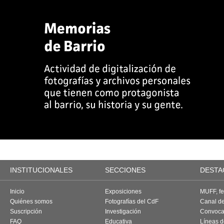
INSTITUCIONALES
SECCIONES
DESTA
Inicio
Exposiciones
MUFF, fes
Quiénes somos
Fotografías del CdF
Canal d
Suscripción
Investigación
Convoca
FAQ
Educativa
Líneas d