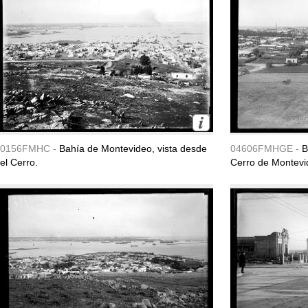
0156FMHC -
Bahía de Montevideo, vista desde
04606FMHGE -
B
el Cerro.
Cerro de Montevi