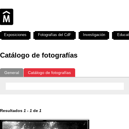
Exposiciones
Fotografías del CdF
Investigación
Educat
Catálogo de fotografías
General
Catálogo de fotografías
Resultados
1
-
1
de
1