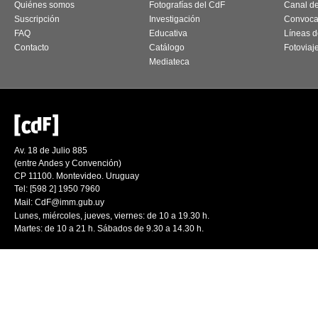
Quiénes somos
Fotografías del CdF
Canal d
Suscripción
Investigación
Convoca
FAQ
Educativa
Líneas d
Contacto
Catálogo
Fotoviaj
Mediateca
Av. 18 de Julio 885
(entre Andes y Convención)
CP 11100. Montevideo. Uruguay
Tel: [598 2] 1950 7960
Mail:
CdF@imm.gub.uy
Lunes, miércoles, jueves, viernes: de 10 a 19.30 h.
Martes: de 10 a 21 h. Sábados de 9.30 a 14.30 h.