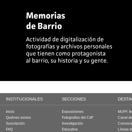
INSTITUCIONALES
SECCIONES
DESTA
Inicio
Exposiciones
MUFF, fes
Quiénes somos
Fotografías del CdF
Canal d
Suscripción
Investigación
Convoca
FAQ
Educativa
Líneas d