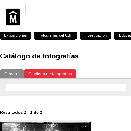
Exposiciones
Fotografías del CdF
Investigación
Educat
Catálogo de fotografías
General
Catálogo de fotografías
Resultados
1
-
1
de
1