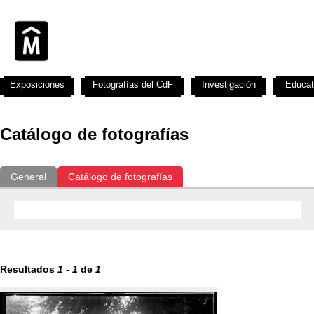
Exposiciones
Fotografías del CdF
Investigación
Educat
Catálogo de fotografías
General
Catálogo de fotografías
Resultados
1
-
1
de
1