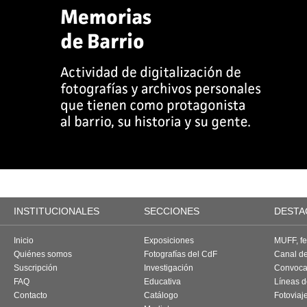
INSTITUCIONALES
SECCIONES
DESTA
Inicio
Exposiciones
MUFF, fes
Quiénes somos
Fotografías del CdF
Canal d
Suscripción
Investigación
Convoca
FAQ
Educativa
Líneas d
Contacto
Catálogo
Fotoviaj