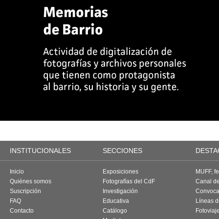
INSTITUCIONALES
SECCIONES
DESTA
Inicio
Exposiciones
MUFF, fes
Quiénes somos
Fotografías del CdF
Canal d
Suscripción
Investigación
Convoca
FAQ
Educativa
Líneas d
Contacto
Catálogo
Fotoviaj