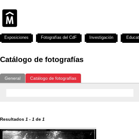
Exposiciones
Fotografías del CdF
Investigación
Educat
Catálogo de fotografías
General
Catálogo de fotografías
Resultados
1
-
1
de
1