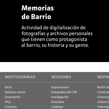
INSTITUCIONALES
SECCIONES
DESTA
Inicio
Exposiciones
MUFF, fes
Quiénes somos
Fotografías del CdF
Canal d
Suscripción
Investigación
Convoca
FAQ
Educativa
Líneas d
Contacto
Catálogo
Fotoviaj