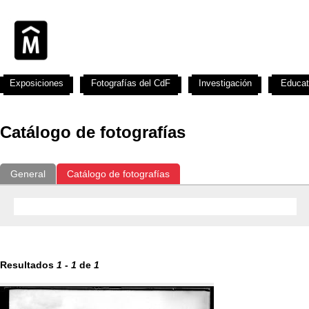
Exposiciones
Fotografías del CdF
Investigación
Educat
Catálogo de fotografías
General
Catálogo de fotografías
Resultados
1
-
1
de
1