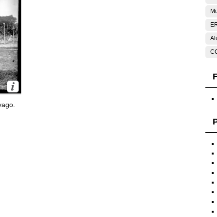
Mu
E
Al
C
F
yago.
P