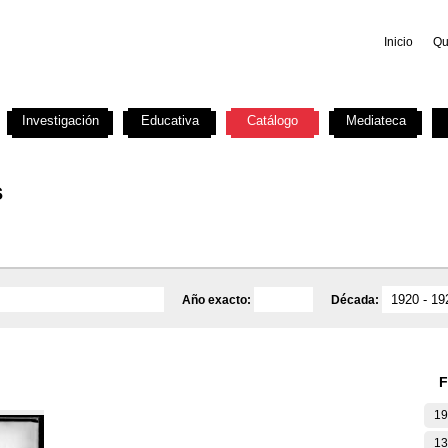
Inicio
Qu
Investigación
Educativa
Catálogo
Mediateca
s
Año exacto:
Década:
F
19
13