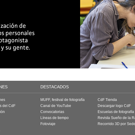
NES
DESTACADOS
nes
MUFF, festival de fotografía
CdF Tienda
as del CdF
Canal de YouTube
Descargar logo CdF
ión
Convocatorias
Escuelas de fotografía
Líneas de tiempo
Revista Sueño de la 
Fotoviaje
Recorrido 3D por Sed
a