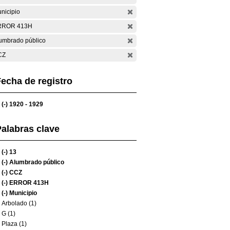
nicipio
RROR 413H
umbrado público
CZ
echa de registro
(-)
1920 - 1929
alabras clave
(-)
13
(-)
Alumbrado público
(-)
CCZ
(-)
ERROR 413H
(-)
Municipio
Arbolado (1)
G (1)
Plaza (1)