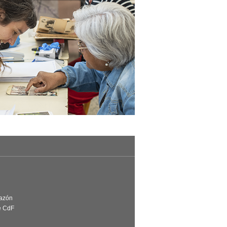
Razón
e CdF