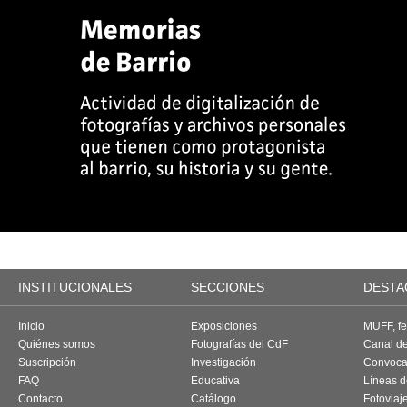
INSTITUCIONALES
SECCIONES
DESTA
Inicio
Exposiciones
MUFF, fes
Quiénes somos
Fotografías del CdF
Canal d
Suscripción
Investigación
Convoca
FAQ
Educativa
Líneas d
Contacto
Catálogo
Fotoviaj