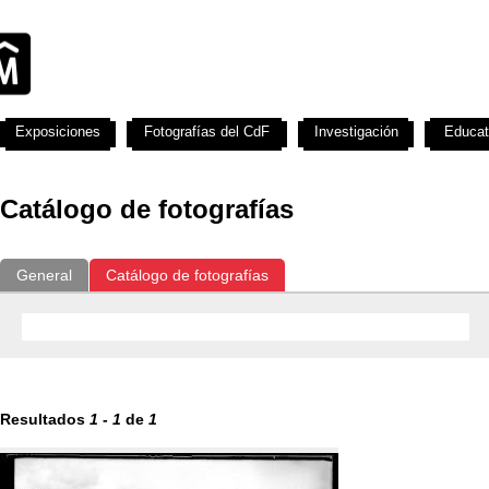
Exposiciones
Fotografías del CdF
Investigación
Educat
Catálogo de fotografías
General
Catálogo de fotografías
Resultados
1
-
1
de
1