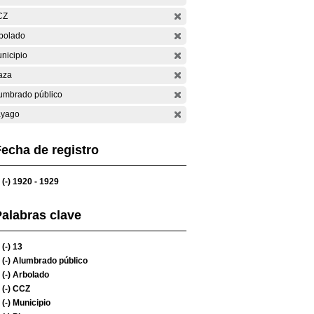
CZ
bolado
nicipio
aza
umbrado público
yago
echa de registro
(-)
1920 - 1929
alabras clave
(-)
13
(-)
Alumbrado público
(-)
Arbolado
(-)
CCZ
(-)
Municipio