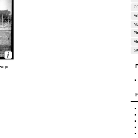
C
Ar
Mu
Pl
Al
Sa
F
yago.
P