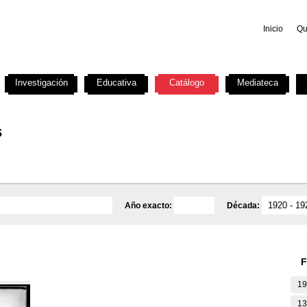
Inicio
Qu
Investigación
Educativa
Catálogo
Mediateca
s
Año exacto:
Década:
F
19
13