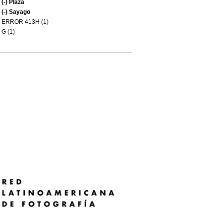
(-)
Plaza
(-)
Sayago
ERROR 413H (1)
G (1)