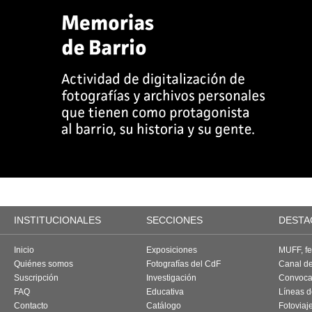
INSTITUCIONALES
SECCIONES
DESTA
Inicio
Exposiciones
MUFF, fes
Quiénes somos
Fotografías del CdF
Canal d
Suscripción
Investigación
Convoca
FAQ
Educativa
Líneas d
Contacto
Catálogo
Fotoviaj