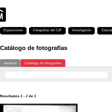
Exposiciones
Fotografías del CdF
Investigación
Educat
Catálogo de fotografías
General
Catálogo de fotografías
Resultados
1
-
1
de
1