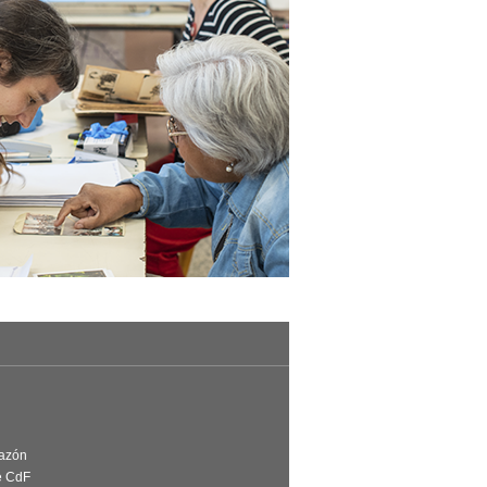
Razón
e CdF