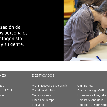
NES
DESTACADOS
nes
MUFF, festival de fotografía
CdF Tienda
as del CdF
Canal de YouTube
Descargar logo CdF
ión
Convocatorias
Escuelas de fotografía
Líneas de tiempo
Revista Sueño de la 
Fotoviaje
Recorrido 3D por Sed