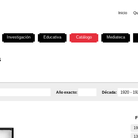
Inicio
Qu
Investigación
Educativa
Catálogo
Mediateca
s
Año exacto:
Década:
F
19
13