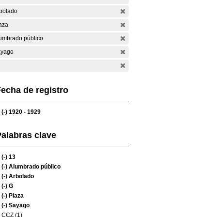
bolado
aza
umbrado público
yago
echa de registro
(-)
1920 - 1929
alabras clave
(-)
13
(-)
Alumbrado público
(-)
Arbolado
(-)
G
(-)
Plaza
(-)
Sayago
CCZ (1)