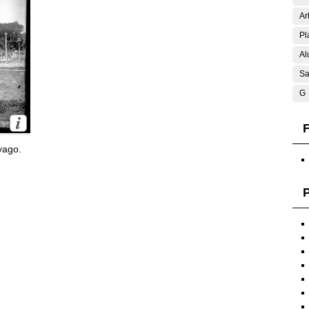
Ar
Pl
Al
Sa
G
F
yago.
P