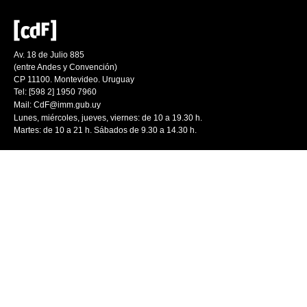
Av. 18 de Julio 885
(entre Andes y Convención)
CP 11100. Montevideo. Uruguay
Tel: [598 2] 1950 7960
Mail:
CdF@imm.gub.uy
Lunes, miércoles, jueves, viernes: de 10 a 19.30 h.
Martes: de 10 a 21 h. Sábados de 9.30 a 14.30 h.