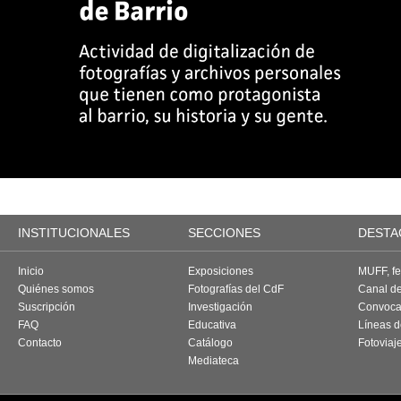
INSTITUCIONALES
SECCIONES
DESTA
Inicio
Exposiciones
MUFF, fes
Quiénes somos
Fotografías del CdF
Canal d
Suscripción
Investigación
Convoca
FAQ
Educativa
Líneas d
Contacto
Catálogo
Fotoviaj
Mediateca