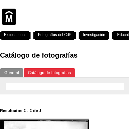
Exposiciones
Fotografías del CdF
Investigación
Educat
Catálogo de fotografías
General
Catálogo de fotografías
Resultados
1
-
1
de
1