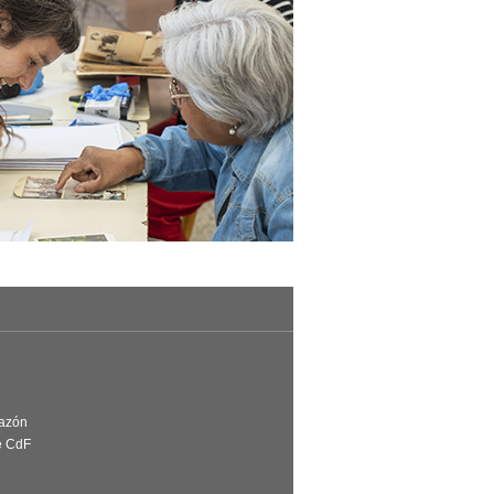
Razón
e CdF