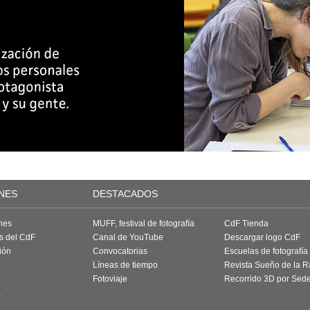
NES
DESTACADOS
nes
MUFF, festival de fotografía
CdF Tienda
as del CdF
Canal de YouTube
Descargar logo CdF
ión
Convocatorias
Escuelas de fotografía
Líneas de tiempo
Revista Sueño de la 
Fotoviaje
Recorrido 3D por Sed
a