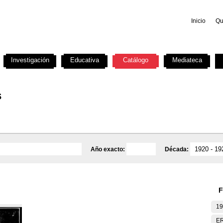
Inicio
Qu
Investigación
Educativa
Catálogo
Mediateca
s
Año exacto:
Década:
F
19
E