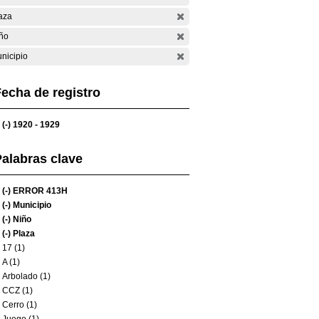
aza
ño
nicipio
echa de registro
(-)
1920 - 1929
alabras clave
(-)
ERROR 413H
(-)
Municipio
(-)
Niño
(-)
Plaza
17 (1)
A (1)
Arbolado (1)
CCZ (1)
Cerro (1)