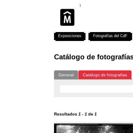
Exposiciones
Fotografías del CdF
Catálogo de fotografía
General
Catálogo de fotografías
Resultados
1
-
1
de
1