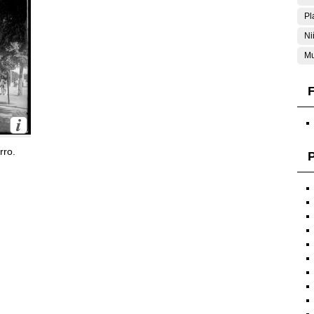
Pl
Ni
Mu
F
rro.
P