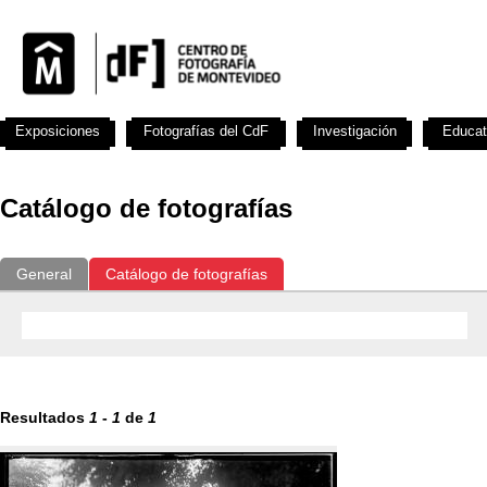
Exposiciones
Fotografías del CdF
Investigación
Educat
Catálogo de fotografías
General
Catálogo de fotografías
Resultados
1
-
1
de
1