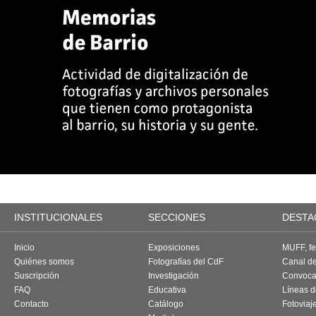
INSTITUCIONALES
SECCIONES
DESTA
Inicio
Exposiciones
MUFF, fes
Quiénes somos
Fotografías del CdF
Canal d
Suscripción
Investigación
Convoca
FAQ
Educativa
Líneas d
Contacto
Catálogo
Fotoviaj