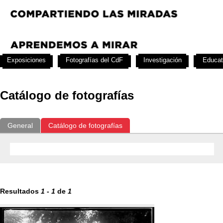
Exposiciones
Fotografías del CdF
Investigación
Educat
Catálogo de fotografías
General
Catálogo de fotografías
Resultados
1
-
1
de
1