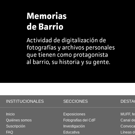
INSTITUCIONALES
SECCIONES
DESTA
Inicio
Exposiciones
MUFF, fes
Quiénes somos
Fotografías del CdF
Canal d
Suscripción
Investigación
Convoca
FAQ
Educativa
Líneas d