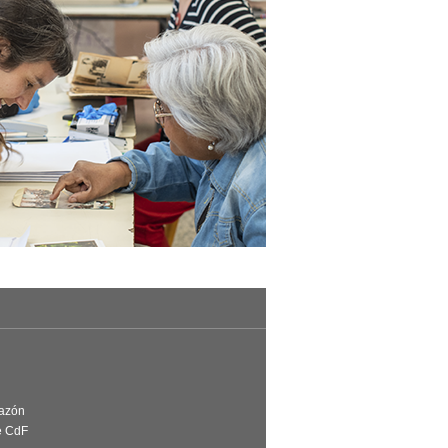
Razón
e CdF