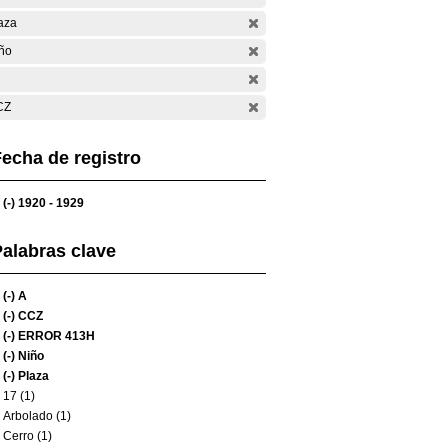
aza
ño
CZ
echa de registro
(-)
1920 - 1929
alabras clave
(-)
A
(-)
CCZ
(-)
ERROR 413H
(-)
Niño
(-)
Plaza
17 (1)
Arbolado (1)
Cerro (1)