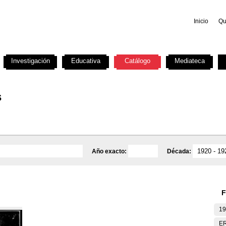
Inicio
Qu
Investigación
Educativa
Catálogo
Mediateca
s
Año exacto:
Década:
F
19
E