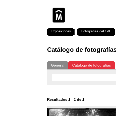
Exposiciones
Fotografías del CdF
Catálogo de fotografía
General
Catálogo de fotografías
Resultados
1
-
1
de
1