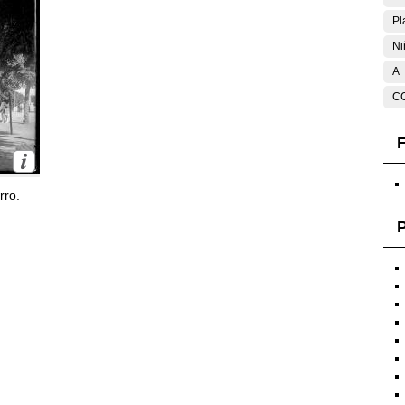
Pl
Ni
A
C
F
rro.
P