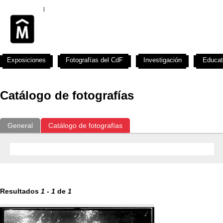
Exposiciones
Fotografías del CdF
Investigación
Educat
Catálogo de fotografías
General
Catálogo de fotografías
Resultados
1
-
1
de
1