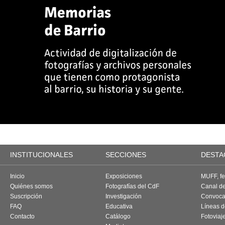
INSTITUCIONALES
SECCIONES
DESTA
Inicio
Exposiciones
MUFF, fes
Quiénes somos
Fotografías del CdF
Canal d
Suscripción
Investigación
Convoca
FAQ
Educativa
Líneas d
Contacto
Catálogo
Fotoviaj