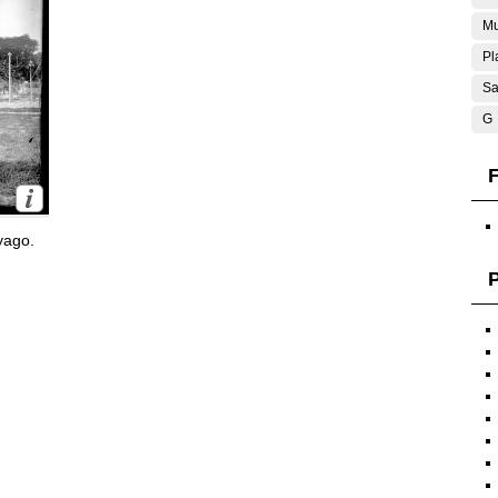
Mu
Pl
Sa
G
F
yago.
P