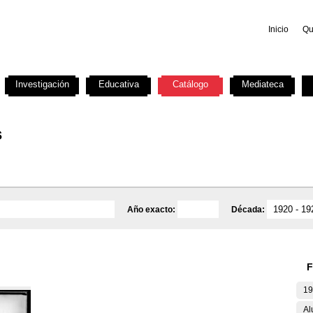
Inicio
Qu
Investigación
Educativa
Catálogo
Mediateca
s
Año exacto:
Década:
F
19
Al