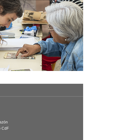
Razón
e CdF