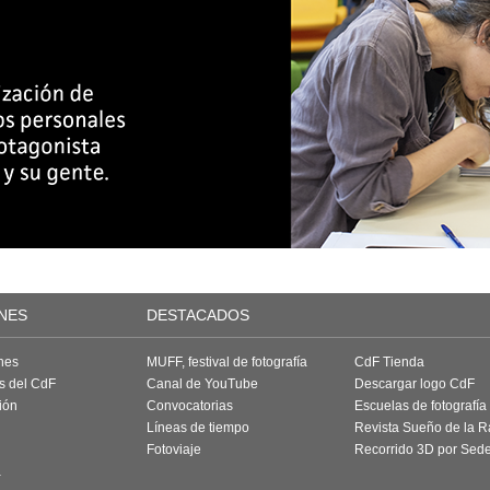
NES
DESTACADOS
nes
MUFF, festival de fotografía
CdF Tienda
as del CdF
Canal de YouTube
Descargar logo CdF
ión
Convocatorias
Escuelas de fotografía
Líneas de tiempo
Revista Sueño de la 
Fotoviaje
Recorrido 3D por Sed
a