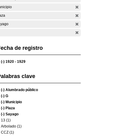
nicipio
aza
yago
echa de registro
(-)
1920 - 1929
alabras clave
(-)
Alumbrado público
(-)
G
(-)
Municipio
(-)
Plaza
(-)
Sayago
13 (1)
Arbolado (1)
CCZ (1)