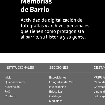
INSTITUCIONALES
SECCIONES
DESTA
Inicio
Exposiciones
MUFF, fes
Quiénes somos
Fotografías del CdF
Canal d
Suscripción
Investigación
Convoca
FAQ
Educativa
Líneas d
Contacto
Catálogo
Fotoviaj
Mediateca