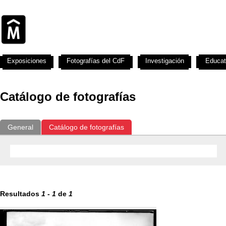
Exposiciones
Fotografías del CdF
Investigación
Educat
Catálogo de fotografías
General
Catálogo de fotografías
Resultados
1
-
1
de
1