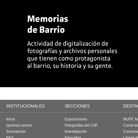
INSTITUCIONALES
SECCIONES
DESTA
Inicio
Exposiciones
MUFF, fes
Quiénes somos
Fotografías del CdF
Canal d
Suscripción
Investigación
Convoca
FAQ
Educativa
Líneas d