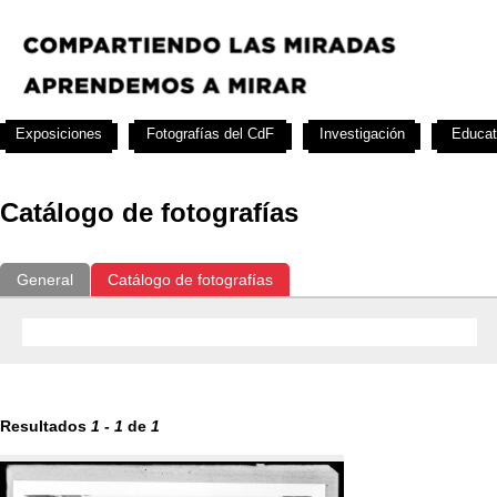
Exposiciones
Fotografías del CdF
Investigación
Educat
Catálogo de fotografías
General
Catálogo de fotografías
Resultados
1
-
1
de
1