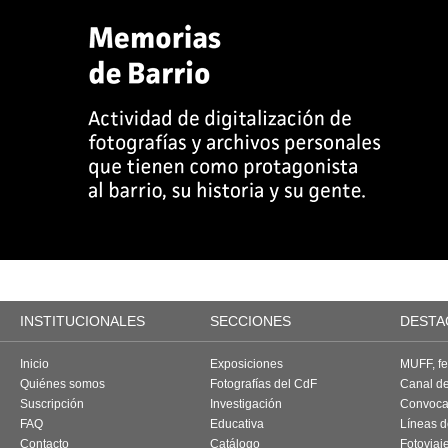
INSTITUCIONALES
SECCIONES
DESTA
Inicio
Exposiciones
MUFF, fes
Quiénes somos
Fotografías del CdF
Canal d
Suscripción
Investigación
Convoca
FAQ
Educativa
Líneas d
Contacto
Catálogo
Fotoviaj