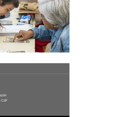
Razón
e CdF