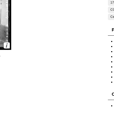
17
C
Ce
P
.