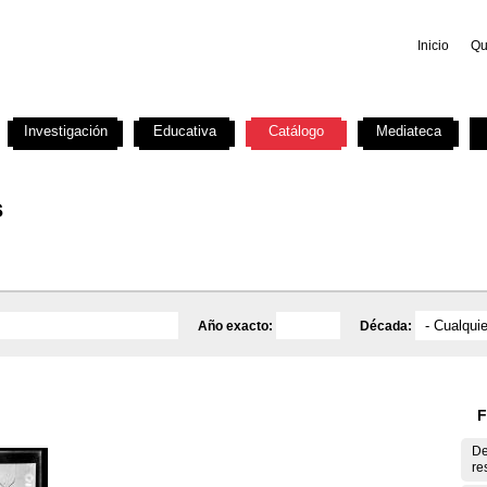
Inicio
Qu
Investigación
Educativa
Catálogo
Mediateca
s
Año exacto:
Década:
F
De
re