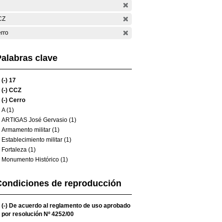
CZ
rro
alabras clave
(-)
17
(-)
CCZ
(-)
Cerro
A (1)
ARTIGAS José Gervasio (1)
Armamento militar (1)
Establecimiento militar (1)
Fortaleza (1)
Monumento Histórico (1)
Condiciones de reproducción
(-)
De acuerdo al reglamento de uso aprobado
por resolución Nº 4252/00