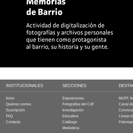
INSTITUCIONALES
SECCIONES
DESTA
Inicio
Exposiciones
MUFF, fes
Quiénes somos
Fotografías del CdF
Canal d
Suscripción
Investigación
Convoca
FAQ
Educativa
Líneas d
Contacto
Catálogo
Fotoviaj
Mediateca