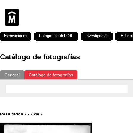
Exposiciones
Fotografías del CdF
Investigación
Educat
Catálogo de fotografías
General
Catálogo de fotografías
Resultados
1
-
1
de
1