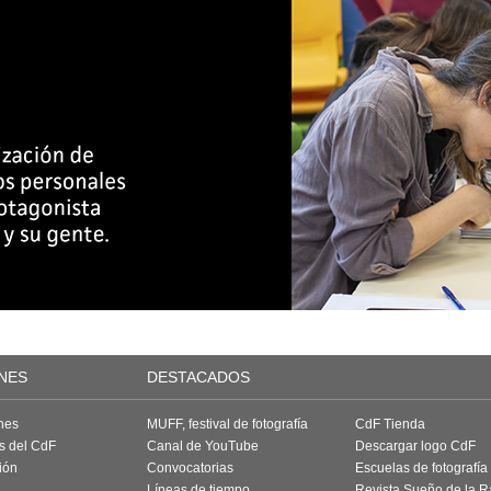
NES
DESTACADOS
nes
MUFF, festival de fotografía
CdF Tienda
as del CdF
Canal de YouTube
Descargar logo CdF
ión
Convocatorias
Escuelas de fotografía
Líneas de tiempo
Revista Sueño de la 