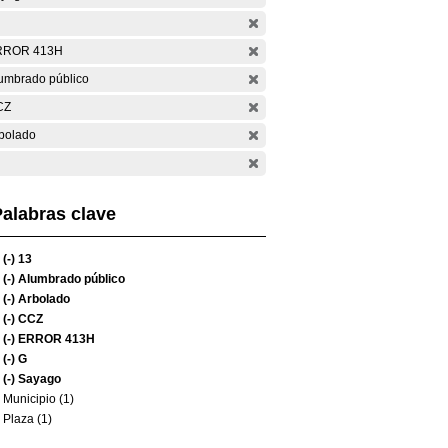
RROR 413H
umbrado público
CZ
bolado
alabras clave
(-)
13
(-)
Alumbrado público
(-)
Arbolado
(-)
CCZ
(-)
ERROR 413H
(-)
G
(-)
Sayago
Municipio (1)
Plaza (1)