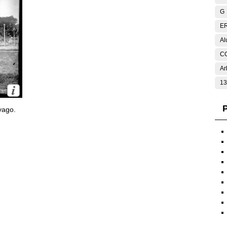
G
E
Al
C
Ar
13
P
yago.