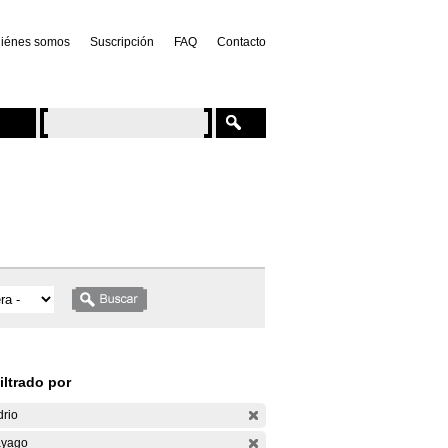
iénes somos
Suscripción
FAQ
Contacto
iltrado por
drio
yago