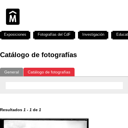
Exposiciones
Fotografías del CdF
Investigación
Educat
Catálogo de fotografías
General
Catálogo de fotografías
Resultados
1
-
1
de
1