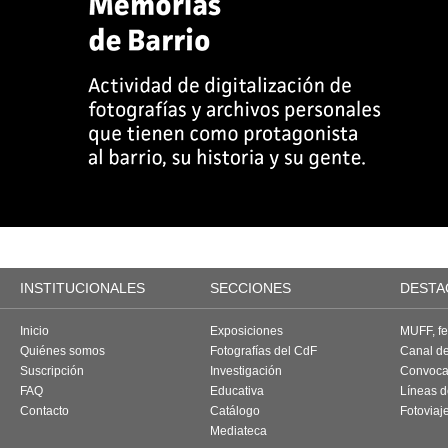
INSTITUCIONALES
SECCIONES
DESTA
Inicio
Exposiciones
MUFF, fes
Quiénes somos
Fotografías del CdF
Canal d
Suscripción
Investigación
Convoca
FAQ
Educativa
Líneas d
Contacto
Catálogo
Fotoviaj
Mediateca