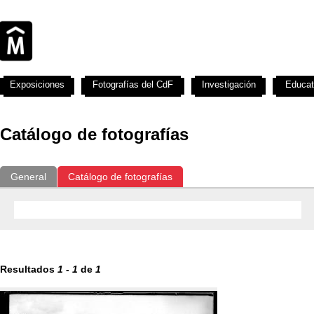
Exposiciones
Fotografías del CdF
Investigación
Educat
Catálogo de fotografías
General
Catálogo de fotografías
Resultados
1
-
1
de
1