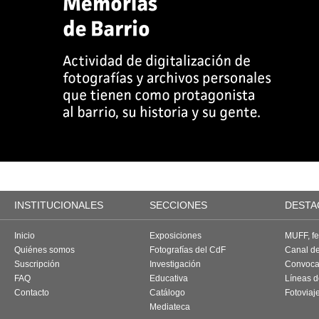
INSTITUCIONALES
SECCIONES
DESTA
Inicio
Exposiciones
MUFF, fes
Quiénes somos
Fotografías del CdF
Canal d
Suscripción
Investigación
Convoca
FAQ
Educativa
Líneas d
Contacto
Catálogo
Fotoviaj
Mediateca