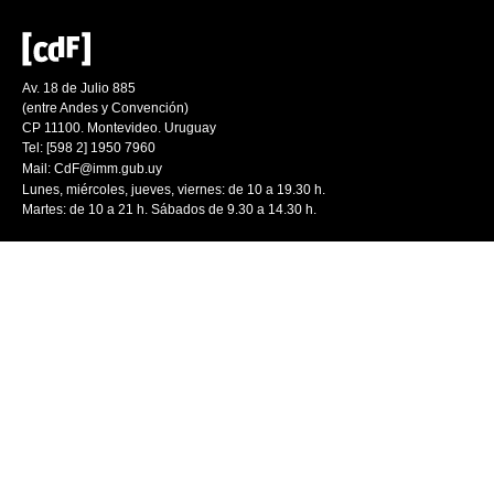
Av. 18 de Julio 885
(entre Andes y Convención)
CP 11100. Montevideo. Uruguay
Tel: [598 2] 1950 7960
Mail:
CdF@imm.gub.uy
Lunes, miércoles, jueves, viernes: de 10 a 19.30 h.
Martes: de 10 a 21 h. Sábados de 9.30 a 14.30 h.