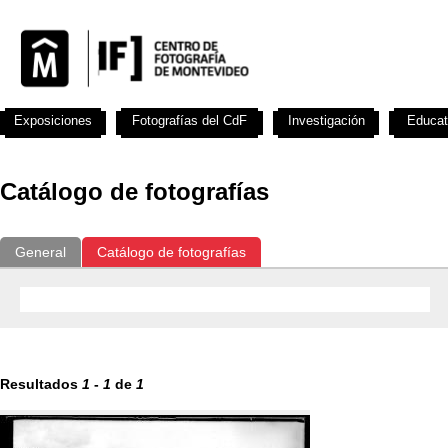
Exposiciones
Fotografías del CdF
Investigación
Educat
Catálogo de fotografías
General
Catálogo de fotografías
Resultados
1
-
1
de
1