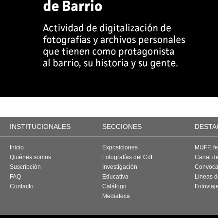
INSTITUCIONALES
SECCIONES
DESTA
Inicio
Exposiciones
MUFF, fes
Quiénes somos
Fotografías del CdF
Canal d
Suscripción
Investigación
Convoca
FAQ
Educativa
Líneas d
Contacto
Catálogo
Fotoviaj
Mediateca