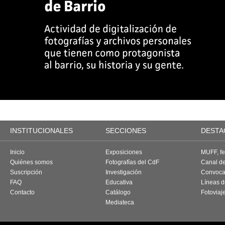
INSTITUCIONALES
SECCIONES
DESTA
Inicio
Exposiciones
MUFF, fes
Quiénes somos
Fotografías del CdF
Canal d
Suscripción
Investigación
Convoca
FAQ
Educativa
Líneas d
Contacto
Catálogo
Fotoviaj
Mediateca