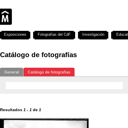
Exposiciones
Fotografías del CdF
Investigación
Educat
Catálogo de fotografías
General
Catálogo de fotografías
Resultados
1
-
1
de
1