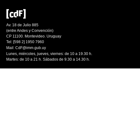
Av. 18 de Julio 885
(entre Andes y Convención)
CP 11100. Montevideo. Uruguay
Tel: [598 2] 1950 7960
Mail:
CdF@imm.gub.uy
Lunes, miércoles, jueves, viernes: de 10 a 19.30 h.
Martes: de 10 a 21 h. Sábados de 9.30 a 14.30 h.