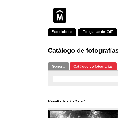
Exposiciones
Fotografías del CdF
Catálogo de fotografía
General
Catálogo de fotografías
Resultados
1
-
1
de
1