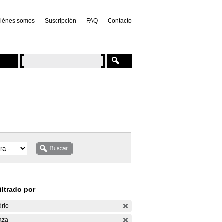
iénes somos
Suscripción
FAQ
Contacto
iltrado por
drio
aza