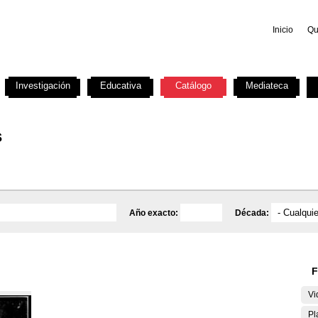
Inicio
Qu
Investigación
Educativa
Catálogo
Mediateca
s
Año exacto:
Década:
F
Vi
Pl