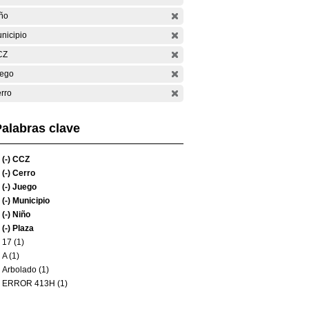
ño
nicipio
CZ
ego
rro
alabras clave
(-)
CCZ
(-)
Cerro
(-)
Juego
(-)
Municipio
(-)
Niño
(-)
Plaza
17 (1)
A (1)
Arbolado (1)
ERROR 413H (1)