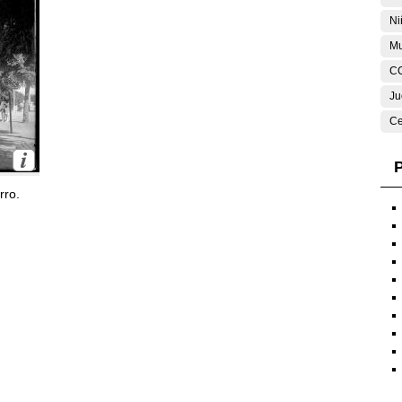
Ni
Mu
C
Ju
Ce
P
rro.