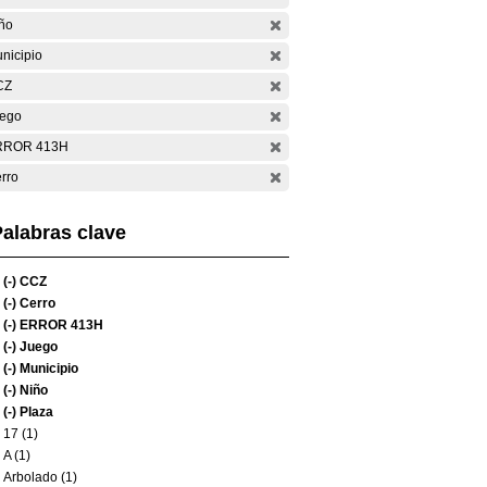
ño
nicipio
CZ
ego
RROR 413H
rro
alabras clave
(-)
CCZ
(-)
Cerro
(-)
ERROR 413H
(-)
Juego
(-)
Municipio
(-)
Niño
(-)
Plaza
17 (1)
A (1)
Arbolado (1)