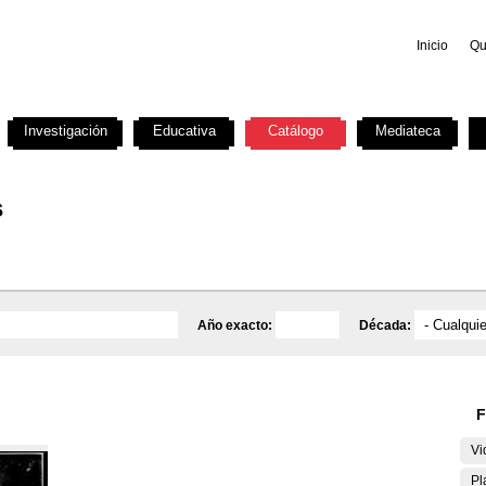
Inicio
Qu
Investigación
Educativa
Catálogo
Mediateca
s
Año exacto:
Década:
F
Vi
Pl