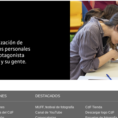
NES
DESTACADOS
nes
MUFF, festival de fotografía
CdF Tienda
as del CdF
Canal de YouTube
Descargar logo CdF
ión
Convocatorias
Escuelas de fotografía