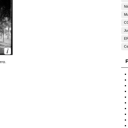
Ni
Mu
C
Ju
E
Ce
P
rro.