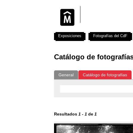
Exposiciones
Fotografías del CdF
Catálogo de fotografía
General
Catálogo de fotografías
Resultados
1
-
1
de
1