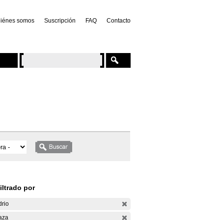
iénes somos
Suscripción
FAQ
Contacto
iltrado por
drio
aza