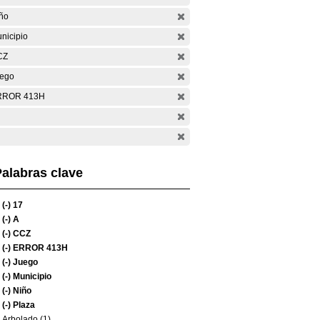
ño
nicipio
CZ
ego
RROR 413H
alabras clave
(-)
17
(-)
A
(-)
CCZ
(-)
ERROR 413H
(-)
Juego
(-)
Municipio
(-)
Niño
(-)
Plaza
Arbolado (1)