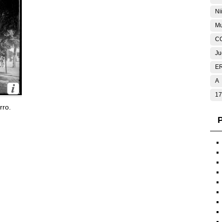
Ni
Mu
C
Ju
E
A
17
rro.
P