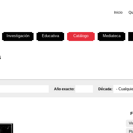
Inicio
Qu
Investigación
Educativa
Catálogo
Mediateca
s
Año exacto:
Década:
F
Vi
Pl