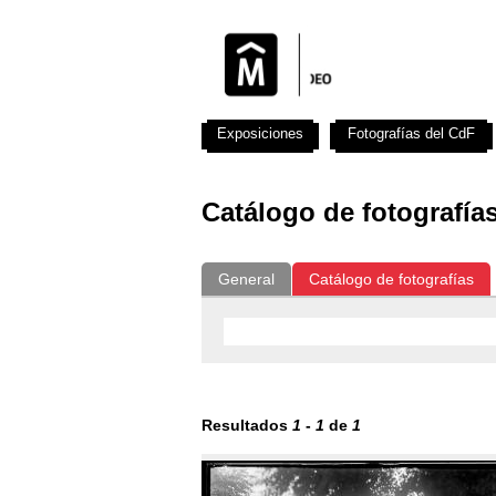
Exposiciones
Fotografías del CdF
Catálogo de fotografía
General
Catálogo de fotografías
Resultados
1
-
1
de
1