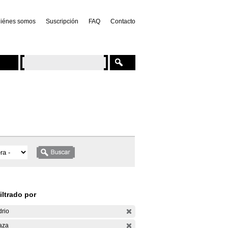
iénes somos
Suscripción
FAQ
Contacto
iltrado por
drio
aza