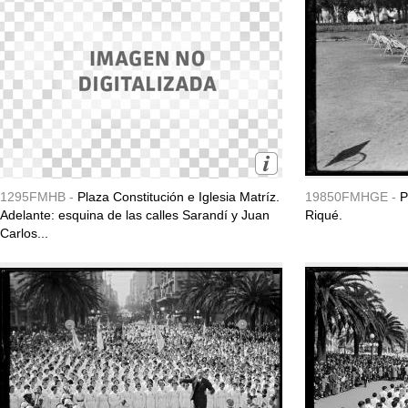
1295FMHB -
Plaza Constitución e Iglesia Matríz.
19850FMHGE -
P
Adelante: esquina de las calles Sarandí y Juan
Riqué.
Carlos...