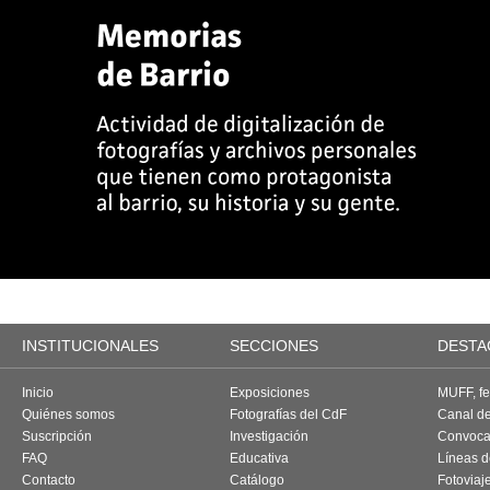
INSTITUCIONALES
SECCIONES
DESTA
Inicio
Exposiciones
MUFF, fes
Quiénes somos
Fotografías del CdF
Canal d
Suscripción
Investigación
Convoca
FAQ
Educativa
Líneas d
Contacto
Catálogo
Fotoviaj