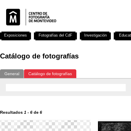
Exposiciones
Fotografías del CdF
Investigación
Educat
Catálogo de fotografías
General
Catálogo de fotografías
Resultados
1
-
6
de
6