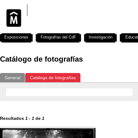
Exposiciones
Fotografías del CdF
Investigación
Educat
Catálogo de fotografías
General
Catálogo de fotografías
Resultados
1
-
1
de
1